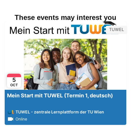
These events may interest you
TUWEL
5
OCT
Mein Start mit TUWEL (Termin 1, deutsch)
TUWEL - zentrale Lernplattform der TU Wien
Online