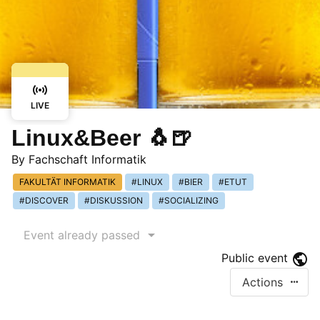
LIVE
Linux&Beer 🐧🍺
By
Fachschaft Informatik
FAKULTÄT INFORMATIK
LINUX
BIER
ETUT
DISCOVER
DISKUSSION
SOCIALIZING
Event already passed
Public event
Actions