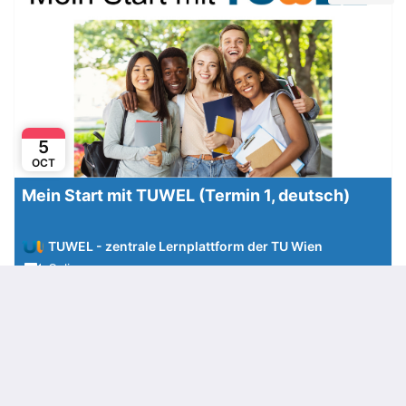
5
OCT
Mein Start mit TUWEL (Termin 1, deutsch)
TUWEL - zentrale Lernplattform der TU Wien
Online
TUWEL