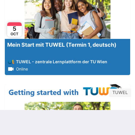
5
OCT
Mein Start mit TUWEL (Termin 1, deutsch)
TUWEL - zentrale Lernplattform der TU Wien
Online
TUWEL