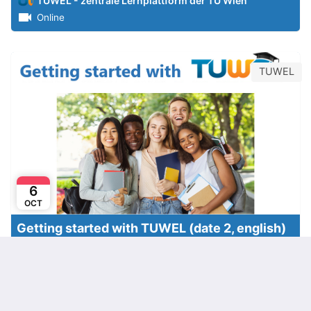
TUWEL - zentrale Lernplattform der TU Wien
Online
TUWEL
6
OCT
Getting started with TUWEL (date 2, english)
TUWEL - zentrale Lernplattform der TU Wien
Online