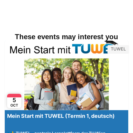
These events may interest you
TUWEL
5
OCT
Mein Start mit TUWEL (Termin 1, deutsch)