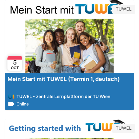
TUWEL
5
OCT
Mein Start mit TUWEL (Termin 1, deutsch)
TUWEL - zentrale Lernplattform der TU Wien
Online
TUWEL