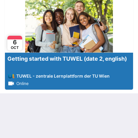
6
OCT
Getting started with TUWEL (date 2, english)
TUWEL - zentrale Lernplattform der TU Wien
Online
Karriere
Webinar
Jobsuche