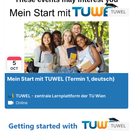
TUWEL
5
OCT
Mein Start mit TUWEL (Termin 1, deutsch)
TUWEL - zentrale Lernplattform der TU Wien
Online
TUWEL