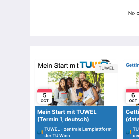
No 
TUWEL
5
6
OCT
OCT
Mein Start mit TUWEL
Gett
(Termin 1, deutsch)
(date
TUWEL - zentrale Lernplattform
TU
der TU Wien
de