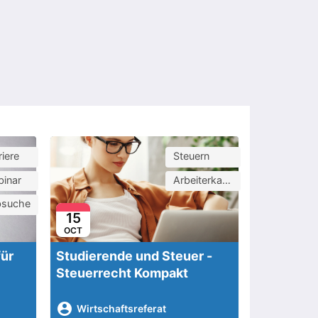
riere
Steuern
inar
Arbeiterkammer
bsuche
15
OCT
für
Studierende und Steuer -
Steuerrecht Kompakt
Wirtschaftsreferat