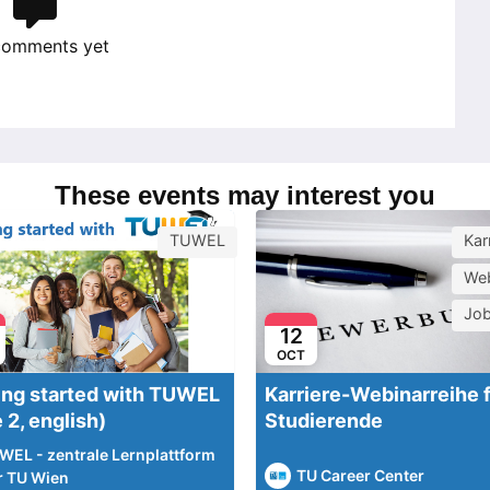
comments yet
These events may interest you
TUWEL
Kar
Web
Jo
12
OCT
ing started with TUWEL
Karriere-Webinarreihe 
 2, english)
Studierende
WEL - zentrale Lernplattform
TU Career Center
r TU Wien