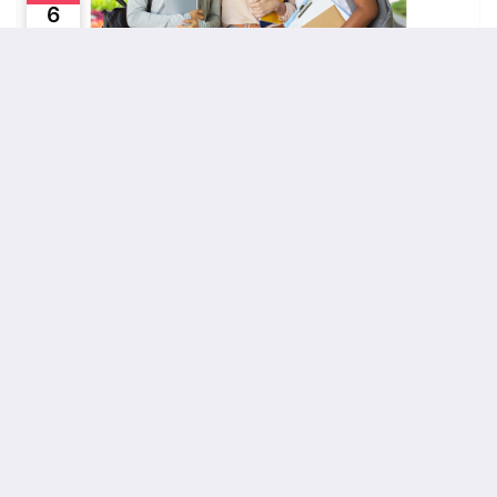
6
OCT
Getting started with TUWEL (date 2, english)
TUWEL - zentrale Lernplattform der TU Wien
Online
Karriere
Webinar
Jobsuche
12
OCT