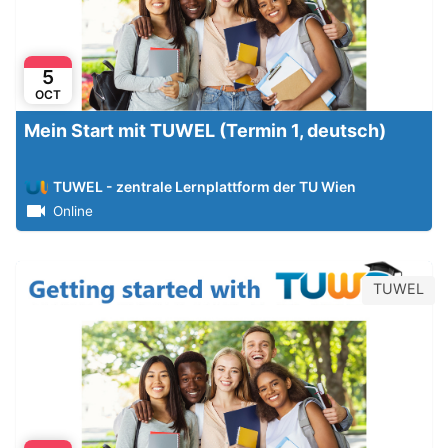
5
OCT
Mein Start mit TUWEL (Termin 1, deutsch)
TUWEL - zentrale Lernplattform der TU Wien
Online
TUWEL