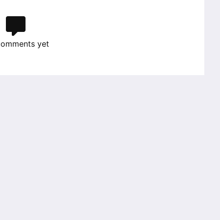
comments yet
These events may interest you
TUWEL
Kar
Web
Jo
12
OCT
ing started with TUWEL
Karriere-Webinarreihe 