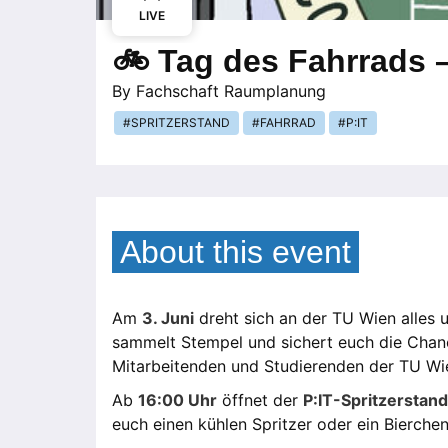
LIVE
🚲 Tag des Fahrrads –
By
Fachschaft Raumplanung
SPRITZERSTAND
FAHRRAD
P:IT
About this event
Am
3. Juni
dreht sich an der TU Wien alles 
sammelt Stempel und sichert euch die Chan
Mitarbeitenden und Studierenden der TU Wi
Ab
16:00 Uhr
öffnet der
P:IT-Spritzerstand
euch einen kühlen Spritzer oder ein Bierche