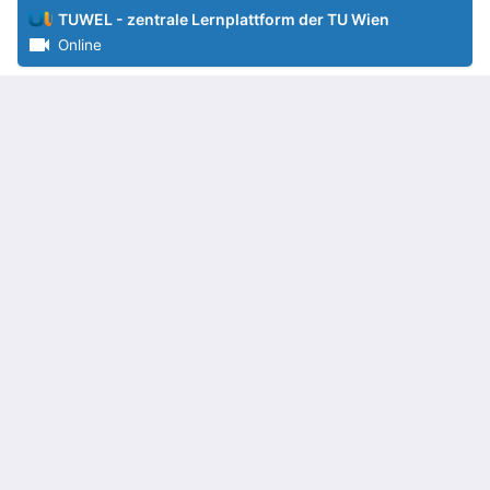
TUWEL - zentrale Lernplattform der TU Wien
Online
Karriere
Webinar
Jobsuche
12
OCT
Karriere-Webinarreihe für Studierende
TU Career Center
Online