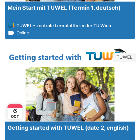
Mein Start mit TUWEL (Termin 1, deutsch)
TUWEL - zentrale Lernplattform der TU Wien
Online
TUWEL
6
OCT
Getting started with TUWEL (date 2, english)