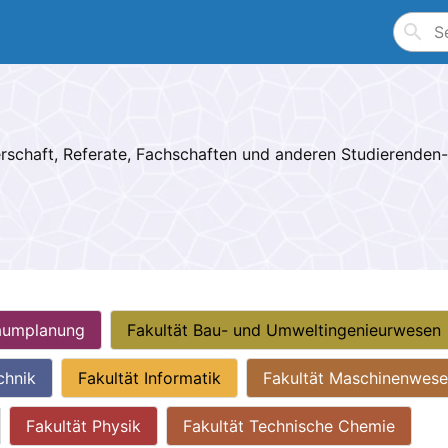
Search
rschaft, Referate, Fachschaften und anderen Studierenden
Raumplanung
Fakultät Bau- und Umweltingenieurwesen
chnik
Fakultät Informatik
Fakultät Maschinenwese
Fakultät Physik
Fakultät Technische Chemie