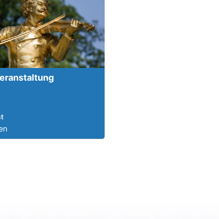
eranstaltung
t
en