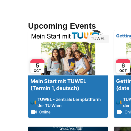
Upcoming Events
TUWEL
5
6
OCT
OCT
Mein Start mit TUWEL
Getti
(Termin 1, deutsch)
(date 
TUWEL - zentrale Lernplattform
TUW
der TU Wien
der
Online
Onl