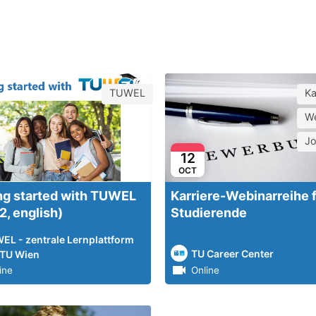
TUWEL
Ka
We
J
12
OCT
ng started with TUWEL
Karriere-Webinarreihe 
2, english)
Studierende
EL - zentrale Lernplattform
TU Career Center
 TU Wien
ine
Online