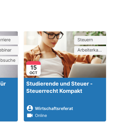
rriere
Steuern
binar
Arbeiterkammer
obsuche
15
OCT
für
Studierende und Steuer -
Steuerrecht Kompakt
Wirtschaftsreferat
Online